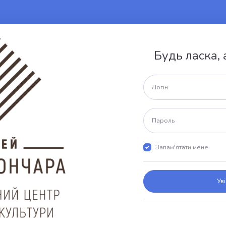
Будь ласка,
Запам'ятати мене
Ув